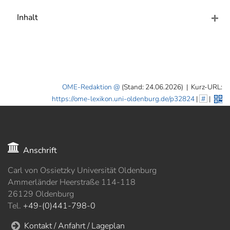
]
7
Informationen zur
Inhalt
Barrierefreiheit
OME-Redaktion
(Stand: 24.06.2026)
|
Kurz-URL:
https://ome-lexikon.uni-oldenburg.de/p32824
|
#
|
Anschrift
Carl von Ossietzky Universität Oldenburg
Ammerländer Heerstraße 114-118
26129 Oldenburg
Tel.
+49-(0)441-798-0
Kontakt / Anfahrt / Lageplan