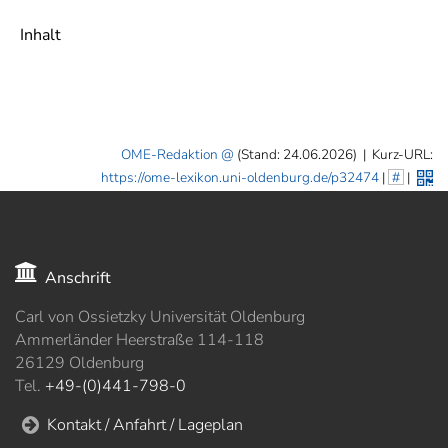
]
7
Informationen zur
Inhalt
Barrierefreiheit
OME-Redaktion
(Stand: 24.06.2026)
|
Kurz-URL:
https://ome-lexikon.uni-oldenburg.de/p32474
|
#
|
Anschrift
Carl von Ossietzky Universität Oldenburg
Ammerländer Heerstraße 114-118
26129 Oldenburg
Tel.
+49-(0)441-798-0
Kontakt / Anfahrt / Lageplan