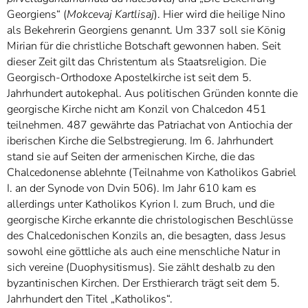
Georgiens“ (
Mokcevaj Kartlisaj
). Hier wird die heilige Nino
als Bekehrerin Georgiens genannt. Um 337 soll sie König
Mirian für die christliche Botschaft gewonnen haben. Seit
dieser Zeit gilt das Christentum als Staatsreligion. Die
Georgisch-Orthodoxe Apostelkirche ist seit dem 5.
Jahrhundert autokephal. Aus politischen Gründen konnte die
georgische Kirche nicht am Konzil von Chalcedon 451
teilnehmen. 487 gewährte das Patriachat von Antiochia der
iberischen Kirche die Selbstregierung. Im 6. Jahrhundert
stand sie auf Seiten der armenischen Kirche, die das
Chalcedonense ablehnte (Teilnahme von Katholikos Gabriel
I. an der Synode von Dvin 506). Im Jahr 610 kam es
allerdings unter Katholikos Kyrion I. zum Bruch, und die
georgische Kirche erkannte die christologischen Beschlüsse
des Chalcedonischen Konzils an, die besagten, dass Jesus
sowohl eine göttliche als auch eine menschliche Natur in
sich vereine (Duophysitismus). Sie zählt deshalb zu den
byzantinischen Kirchen. Der Ersthierarch trägt seit dem 5.
Jahrhundert den Titel „Katholikos“.