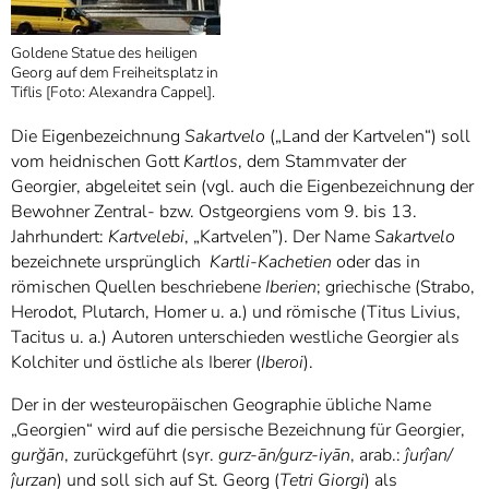
Goldene Statue des heiligen
Georg auf dem Freiheitsplatz in
Tiflis [Foto: Alexandra Cappel].
Die Eigenbezeichnung
Sakartvelo
(„Land der Kartvelen“) soll
vom heidnischen Gott
Kartlos
, dem Stammvater der
Georgier, abgeleitet sein (vgl. auch die Eigenbezeichnung der
Bewohner Zentral- bzw. Ostgeorgiens vom 9. bis 13.
Jahrhundert:
Kartvelebi
, „Kartvelen”). Der Name
Sakartvelo
bezeichnete ursprünglich
Kartli-Kachetien
oder das in
römischen Quellen beschriebene
Iberien
; griechische (Strabo,
Herodot, Plutarch, Homer u. a.) und römische (Titus Livius,
Tacitus u. a.) Autoren unterschieden westliche Georgier als
Kolchiter und östliche als Iberer (
Iberoi
).
Der in der westeuropäischen Geographie übliche Name
„Georgien“ wird auf die persische Bezeichnung für Georgier,
gurğān
, zurückgeführt (syr.
gurz-ān/gurz-iyān
, arab.:
ĵurĵan/
ĵurzan
) und soll sich auf St. Georg (
Tetri Giorgi
) als