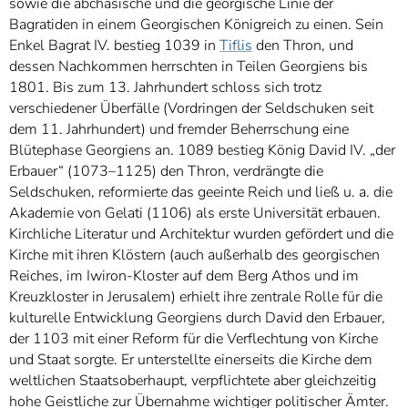
sowie die abchasische und die georgische Linie der
Bagratiden in einem Georgischen Königreich zu einen. Sein
Enkel Bagrat IV. bestieg 1039 in
Tiflis
den Thron, und
dessen Nachkommen herrschten in Teilen Georgiens bis
1801. Bis zum 13. Jahrhundert schloss sich trotz
verschiedener Überfälle (Vordringen der Seldschuken seit
dem 11. Jahrhundert) und fremder Beherrschung eine
Blütephase Georgiens an. 1089 bestieg König David IV. „der
Erbauer“ (1073–1125) den Thron, verdrängte die
Seldschuken, reformierte das geeinte Reich und ließ u. a. die
Akademie von Gelati (1106) als erste Universität erbauen.
Kirchliche Literatur und Architektur wurden gefördert und die
Kirche mit ihren Klöstern (auch außerhalb des georgischen
Reiches, im Iwiron-Kloster auf dem Berg Athos und im
Kreuzkloster in Jerusalem) erhielt ihre zentrale Rolle für die
kulturelle Entwicklung Georgiens durch David den Erbauer,
der 1103 mit einer Reform für die Verflechtung von Kirche
und Staat sorgte. Er unterstellte einerseits die Kirche dem
weltlichen Staatsoberhaupt, verpflichtete aber gleichzeitig
hohe Geistliche zur Übernahme wichtiger politischer Ämter.