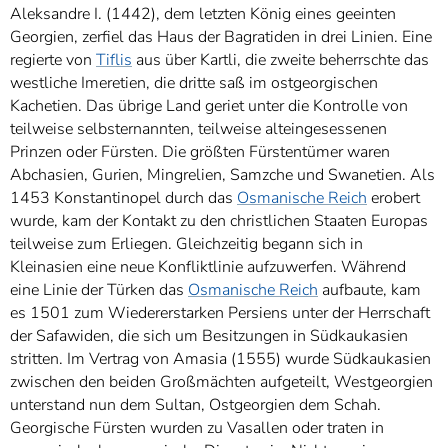
Aleksandre I. (1442), dem letzten König eines geeinten
Georgien, zerfiel das Haus der Bagratiden in drei Linien. Eine
regierte von
Tiflis
aus über Kartli, die zweite beherrschte das
westliche Imeretien, die dritte saß im ostgeorgischen
Kachetien. Das übrige Land geriet unter die Kontrolle von
teilweise selbsternannten, teilweise alteingesessenen
Prinzen oder Fürsten. Die größten Fürstentümer waren
Abchasien, Gurien, Mingrelien, Samzche und Swanetien. Als
1453 Konstantinopel durch das
Osmanische Reich
erobert
wurde, kam der Kontakt zu den christlichen Staaten Europas
teilweise zum Erliegen. Gleichzeitig begann sich in
Kleinasien eine neue Konfliktlinie aufzuwerfen. Während
eine Linie der Türken das
Osmanische Reich
aufbaute, kam
es 1501 zum Wiedererstarken Persiens unter der Herrschaft
der Safawiden, die sich um Besitzungen in Südkaukasien
stritten. Im Vertrag von Amasia (1555) wurde Südkaukasien
zwischen den beiden Großmächten aufgeteilt, Westgeorgien
unterstand nun dem Sultan, Ostgeorgien dem Schah.
Georgische Fürsten wurden zu Vasallen oder traten in