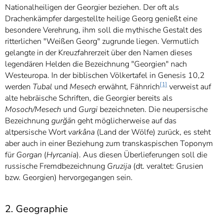
Nationalheiligen der Georgier beziehen. Der oft als
Drachenkämpfer dargestellte heilige Georg genießt eine
besondere Verehrung, ihm soll die mythische Gestalt des
ritterlichen "Weißen Georg" zugrunde liegen. Vermutlich
gelangte in der Kreuzfahrerzeit über den Namen dieses
legendären Helden die Bezeichnung "Georgien" nach
Westeuropa. In der biblischen Völkertafel in Genesis 10,2
[1]
werden
Tubal
und
Mesech
erwähnt, Fähnrich
verweist auf
alte hebräische Schriften, die Georgier bereits als
Mosoch/Mesech
und
Gurgi
bezeichneten. Die neupersische
Bezeichnung
gurğā
n geht möglicherweise auf das
altpersische Wort
varkâna
(Land der Wölfe) zurück, es steht
aber auch in einer Beziehung zum transkaspischen Toponym
für
Gorgan
(
Hyrcania
). Aus diesen Überlieferungen soll die
russische Fremdbezeichnung
Gruzija
(dt. veraltet: Grusien
bzw. Georgien) hervorgegangen sein.
2. Geographie