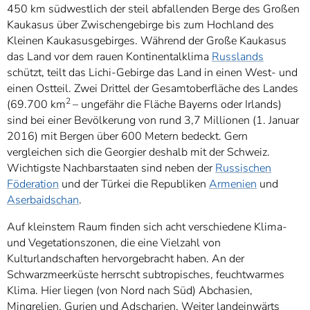
450 km südwestlich der steil abfallenden Berge des Großen
Kaukasus über Zwischengebirge bis zum Hochland des
Kleinen Kaukasusgebirges. Während der Große Kaukasus
das Land vor dem rauen Kontinentalklima
Russlands
schützt, teilt das Lichi-Gebirge das Land in einen West- und
einen Ostteil. Zwei Drittel der Gesamtoberfläche des Landes
2
(69.700 km
– ungefähr die Fläche Bayerns oder Irlands)
sind bei einer Bevölkerung von rund 3,7 Millionen (1. Januar
2016) mit Bergen über 600 Metern bedeckt. Gern
vergleichen sich die Georgier deshalb mit der Schweiz.
Wichtigste Nachbarstaaten sind neben der
Russischen
Föderation
und der Türkei die Republiken
Armenien
und
Aserbaidschan
.
Auf kleinstem Raum finden sich acht verschiedene Klima-
und Vegetationszonen, die eine Vielzahl von
Kulturlandschaften hervorgebracht haben. An der
Schwarzmeerküste herrscht subtropisches, feuchtwarmes
Klima. Hier liegen (von Nord nach Süd) Abchasien,
Mingrelien, Gurien und Adscharien. Weiter landeinwärts