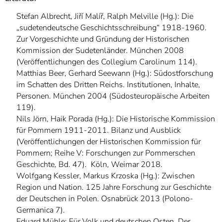
Stefan Albrecht, Jiří Malíř, Ralph Melville (Hg.): Die
„sudetendeutsche Geschichtsschreibung“ 1918-1960.
Zur Vorgeschichte und Gründung der Historischen
Kommission der Sudetenländer. München 2008
(Veröffentlichungen des Collegium Carolinum 114).
Matthias Beer, Gerhard Seewann (Hg.): Südostforschung
im Schatten des Dritten Reichs. Institutionen, Inhalte,
Personen. München 2004 (Südosteuropäische Arbeiten
119).
Nils Jörn, Haik Porada (Hg.): Die Historische Kommission
für Pommern 1911-2011. Bilanz und Ausblick
(Veröffentlichungen der Historischen Kommission für
Pommern; Reihe V: Forschungen zur Pommerschen
Geschichte, Bd. 47). Köln, Weimar 2018.
Wolfgang Kessler, Markus Krzoska (Hg.): Zwischen
Region und Nation. 125 Jahre Forschung zur Geschichte
der Deutschen in Polen. Osnabrück 2013 (Polono-
Germanica 7).
Eduard Mühle: Für Volk und deutschen Osten. Der