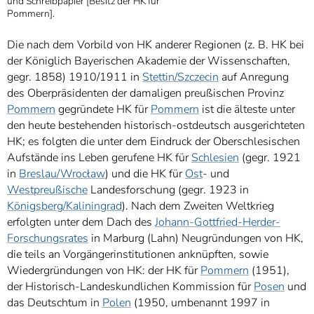
und Schreibpapier [Besitz der HK für
Pommern].
Die nach dem Vorbild von HK anderer Regionen (z. B. HK bei
der Königlich Bayerischen Akademie der Wissenschaften,
gegr. 1858) 1910/1911 in
Stettin/Szczecin
auf Anregung
des Oberpräsidenten der damaligen preußischen Provinz
Pommern
gegründete HK für
Pommern
ist die älteste unter
den heute bestehenden historisch-ostdeutsch ausgerichteten
HK; es folgten die unter dem Eindruck der Oberschlesischen
Aufstände ins Leben gerufene HK für
Schlesien
(gegr. 1921
in
Breslau/Wrocław
) und die HK für
Ost
- und
Westpreußische
Landesforschung (gegr. 1923 in
Königsberg/Kaliningrad
). Nach dem Zweiten Weltkrieg
erfolgten unter dem Dach des
Johann-Gottfried-Herder-
Forschungsrates
in Marburg (Lahn) Neugründungen von HK,
die teils an Vorgängerinstitutionen anknüpften, sowie
Wiedergründungen von HK: der HK für
Pommern
(1951),
der Historisch-Landeskundlichen Kommission für
Posen
und
das Deutschtum in
Polen
(1950, umbenannt 1997 in