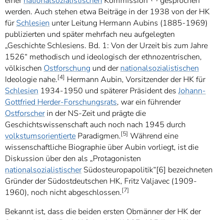
einer
nationalsozialistischen
Kommission“
gesprochen
werden. Auch stehen etwa Beiträge in der 1938 von der HK
für
Schlesien
unter Leitung Hermann Aubins (1885-1969)
publizierten und später mehrfach neu aufgelegten
„Geschichte Schlesiens. Bd. 1: Von der Urzeit bis zum Jahre
1526“ methodisch und ideologisch der ethnozentrischen,
völkischen
Ostforschung
und der
nationalsozialistischen
[4]
Ideologie nahe.
Hermann Aubin, Vorsitzender der HK für
Schlesien
1934-1950 und späterer Präsident des
Johann-
Gottfried Herder-Forschungsrats
, war ein führender
Ostforscher
in der NS-Zeit und prägte die
Geschichtswissenschaft auch noch nach 1945 durch
[5]
volkstumsorientierte
Paradigmen.
Während eine
wissenschaftliche Biographie über Aubin vorliegt, ist die
Diskussion über den als „Protagonisten
nationalsozialistischer
Südosteuropapolitik“[6] bezeichneten
Gründer der Südostdeutschen HK, Fritz Valjavec (1909-
[7]
1960), noch nicht abgeschlossen.
Bekannt ist, dass die beiden ersten Obmänner der HK der