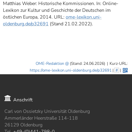
Matthias Weber: Historische Kommissionen. In: Online-
Lexikon zur Kultur und Geschichte der Deutschen im
östlichen Europa, 2014. URL:
ome-lexikon.uni-
oldenburg.de/p32691
(Stand 21.02.2022).
OME-Redaktion
(Stand: 24.06.2026)
|
Kurz-URL:
https://ome-lexikon.uni-oldenburg.de/p32691
|
#
|
Anschrift
Carl von Ossietzky Universität Oldenburg
Ammerländer Heerstraße 114-118
26129 Oldenburg
Tel.
+49-(0)441-798-0