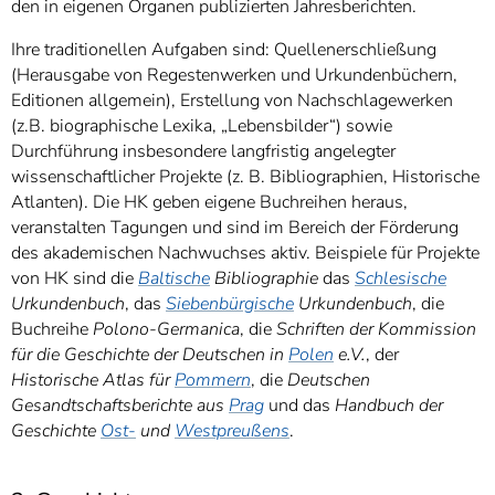
den in eigenen Organen publizierten Jahresberichten.
Ihre traditionellen Aufgaben sind: Quellenerschließung
(Herausgabe von Regestenwerken und Urkundenbüchern,
Editionen allgemein), Erstellung von Nachschlagewerken
(z.B. biographische Lexika, „Lebensbilder“) sowie
Durchführung insbesondere langfristig angelegter
wissenschaftlicher Projekte (z. B. Bibliographien, Historische
Atlanten). Die HK geben eigene Buchreihen heraus,
veranstalten Tagungen und sind im Bereich der Förderung
des akademischen Nachwuchses aktiv. Beispiele für Projekte
von HK sind die
Baltische
Bibliographie
das
Schlesische
Urkundenbuch
, das
Siebenbürgische
Urkundenbuch
, die
Buchreihe
Polono-Germanica
, die
Schriften der Kommission
für die Geschichte der Deutschen in
Polen
e.V.
, der
Historische Atlas für
Pommern
, die
Deutschen
Gesandtschaftsberichte
aus
Prag
und das
Handbuch der
Geschichte
Ost-
und
Westpreußens
.