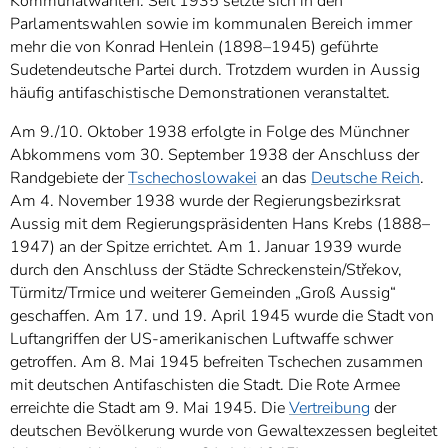
Kommunalwahlen. Seit 1935 setzte sich in den
Parlamentswahlen sowie im kommunalen Bereich immer
mehr die von Konrad Henlein (1898–1945) geführte
Sudetendeutsche Partei durch. Trotzdem wurden in Aussig
häufig antifaschistische Demonstrationen veranstaltet.
Am 9./10. Oktober 1938 erfolgte in Folge des Münchner
Abkommens vom 30. September 1938 der Anschluss der
Randgebiete der
Tschechoslowakei
an das
Deutsche Reich
.
Am 4. November 1938 wurde der Regierungsbezirksrat
Aussig mit dem Regierungspräsidenten Hans Krebs (1888–
1947) an der Spitze errichtet. Am 1. Januar 1939 wurde
durch den Anschluss der Städte Schreckenstein/Střekov,
Türmitz/Trmice und weiterer Gemeinden „Groß Aussig“
geschaffen. Am 17. und 19. April 1945 wurde die Stadt von
Luftangriffen der US-amerikanischen Luftwaffe schwer
getroffen. Am 8. Mai 1945 befreiten Tschechen zusammen
mit deutschen Antifaschisten die Stadt. Die Rote Armee
erreichte die Stadt am 9. Mai 1945. Die
Vertreibung
der
deutschen Bevölkerung wurde von Gewaltexzessen begleitet