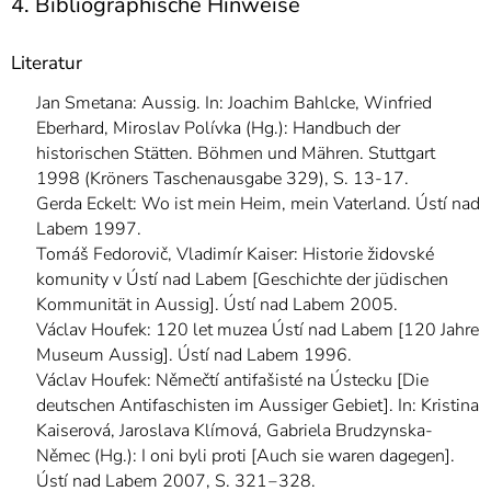
4. Bibliographische Hinweise
Literatur
Jan Smetana: Aussig. In: Joachim Bahlcke, Winfried
Eberhard, Miroslav Polívka (Hg.): Handbuch der
historischen Stätten. Böhmen und Mähren. Stuttgart
1998 (Kröners Taschenausgabe 329), S. 13-17.
Gerda Eckelt: Wo ist mein Heim, mein Vaterland. Ústí nad
Labem 1997.
Tomáš Fedorovič, Vladimír Kaiser: Historie židovské
komunity v Ústí nad Labem [Geschichte der jüdischen
Kommunität in Aussig]. Ústí nad Labem 2005.
Václav Houfek: 120 let muzea Ústí nad Labem [120 Jahre
Museum Aussig]. Ústí nad Labem 1996.
Václav Houfek: Němečtí antifašisté na Ústecku [Die
deutschen Antifaschisten im Aussiger Gebiet]. In: Kristina
Kaiserová, Jaroslava Klímová, Gabriela Brudzynska-
Němec (Hg.): I oni byli proti [Auch sie waren dagegen].
Ústí nad Labem 2007, S. 321‒328.