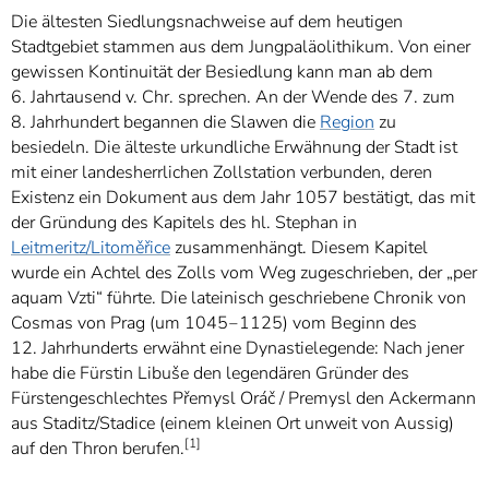
Die ältesten Siedlungsnachweise auf dem heutigen
Stadtgebiet stammen aus dem Jungpaläolithikum. Von einer
gewissen Kontinuität der Besiedlung kann man ab dem
6. Jahrtausend v. Chr. sprechen. An der Wende des 7. zum
8. Jahrhundert begannen die Slawen die
Region
zu
besiedeln. Die älteste urkundliche Erwähnung der Stadt ist
mit einer landesherrlichen Zollstation verbunden, deren
Existenz ein Dokument aus dem Jahr 1057 bestätigt, das mit
der Gründung des Kapitels des hl. Stephan in
Leitmeritz/Litoměřice
zusammenhängt. Diesem Kapitel
wurde ein Achtel des Zolls vom Weg zugeschrieben, der „per
aquam Vzti“ führte. Die lateinisch geschriebene Chronik von
Cosmas von Prag (um 1045‒1125) vom Beginn des
12. Jahrhunderts erwähnt eine Dynastielegende: Nach jener
habe die Fürstin Libuše den legendären Gründer des
Fürstengeschlechtes Přemysl Oráč / Premysl den Ackermann
aus Staditz/Stadice (einem kleinen Ort unweit von Aussig)
[1]
auf den Thron berufen.