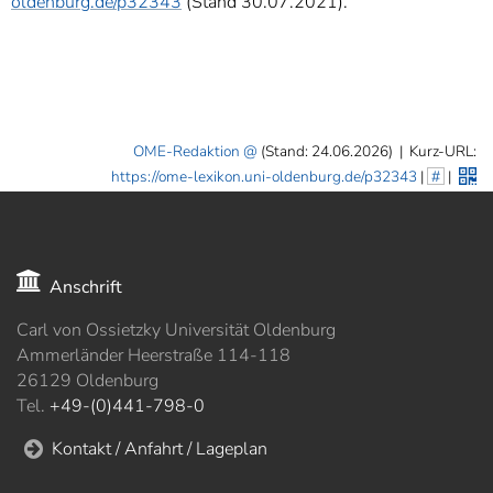
oldenburg.de/p32343
(Stand 30.07.2021).
OME-Redaktion
(Stand: 24.06.2026)
|
Kurz-URL:
https://ome-lexikon.uni-oldenburg.de/p32343
|
#
|
Anschrift
Carl von Ossietzky Universität Oldenburg
Ammerländer Heerstraße 114-118
26129 Oldenburg
Tel.
+49-(0)441-798-0
Kontakt / Anfahrt / Lageplan