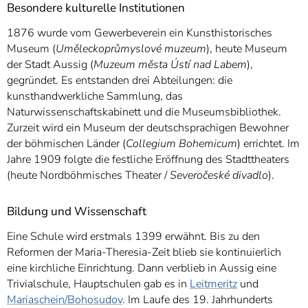
Besondere kulturelle Institutionen
1876 wurde vom Gewerbeverein ein Kunsthistorisches
Museum (
Uměleckoprůmyslové muzeum
), heute Museum
der Stadt Aussig (
Muzeum města Ústí nad Labem
),
gegründet. Es entstanden drei Abteilungen: die
kunsthandwerkliche Sammlung, das
Naturwissenschaftskabinett und die Museumsbibliothek.
Zurzeit wird ein Museum der deutschsprachigen Bewohner
der böhmischen Länder (
Collegium Bohemicum
) errichtet. Im
Jahre 1909 folgte die festliche Eröffnung des Stadttheaters
(heute Nordböhmisches Theater /
Severočeské divadlo
).
Bildung und Wissenschaft
Eine Schule wird erstmals 1399 erwähnt. Bis zu den
Reformen der Maria-Theresia-Zeit blieb sie kontinuierlich
eine kirchliche Einrichtung. Dann verblieb in Aussig eine
Trivialschule, Hauptschulen gab es in
Leitmeritz
und
Mariaschein/Bohosudov
. Im Laufe des 19. Jahrhunderts