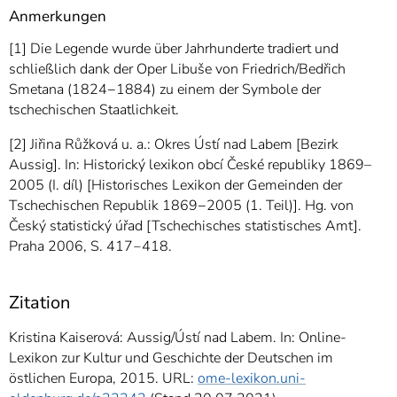
Anmerkungen
[1] Die Legende wurde über Jahrhunderte tradiert und
schließlich dank der Oper Libuše von Friedrich/Bedřich
Smetana (1824−1884) zu einem der Symbole der
tschechischen Staatlichkeit.
[2] Jiřina Růžková u. a.: Okres Ústí nad Labem [Bezirk
Aussig]. In: Historický lexikon obcí České republiky 1869–
2005 (I. díl) [Historisches Lexikon der Gemeinden der
Tschechischen Republik 1869−2005 (1. Teil)]. Hg. von
Český statistický úřad [Tschechisches statistisches Amt].
Praha 2006, S. 417‒418.
Zitation
Kristina Kaiserová: Aussig/Ústí nad Labem. In: Online-
Lexikon zur Kultur und Geschichte der Deutschen im
östlichen Europa, 2015. URL:
ome-lexikon.uni-