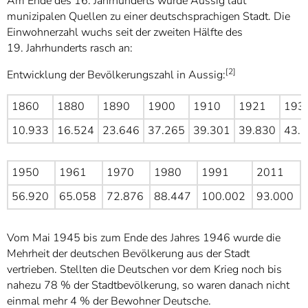
Am Ende des 16. Jahrhunderts wurde Aussig laut
munizipalen Quellen zu einer deutschsprachigen Stadt. Die
Einwohnerzahl wuchs seit der zweiten Hälfte des
19. Jahrhunderts rasch an:
[2]
Entwicklung der Bevölkerungszahl in Aussig:
1860
1880
1890
1900
1910
1921
193
10.933
16.524
23.646
37.265
39.301
39.830
43.
1950
1961
1970
1980
1991
2011
56.920
65.058
72.876
88.447
100.002
93.000
Vom Mai 1945 bis zum Ende des Jahres 1946 wurde die
Mehrheit der deutschen Bevölkerung aus der Stadt
vertrieben. Stellten die Deutschen vor dem Krieg noch bis
nahezu 78 % der Stadtbevölkerung, so waren danach nicht
einmal mehr 4 % der Bewohner Deutsche.