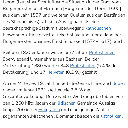
Jahren (laut einer Schrift über die Situation in der Stadt vom
Bürgermeister Josef Hermann [Bürgermeister 1595−1600]
aus dem Jahr 1597 und weiteren Quellen aus den Beständen
des Stadtarchives) sah sich Aussig bald als eine
deutschsprachige Stadt mit überwiegend
katholischen
Einwohnern. Eine gezielte Rekatholisierung führte dann der
Bürgermeister Johannes Ernst Schösser (1574−1617) durch.
Seit den 1830er Jahren wuchs die Zahl der
Protestanten
,
überwiegend Unternehmer aus Sachsen. Bei der
Volkszählung 1880 wurden 848
Protestanten
(5,4 % der
Bevölkerung) und 37
Helveten
(0,2 %) gezählt.
Ab der Mitte des 19. Jahrhunderts ließen sich hier auch
Juden
nieder. Im Jahre 1921 stellten sie 2,5 % der
Gesamtbevölkerung. Den Zweiten Weltkrieg überlebten von
den 1.250 Mitgliedern der
jüdischen
Gemeinde Aussigs
knapp 200 in der
Emigration
und eine geringe Zahl in
sogenannten ‚Mischehen‘. Dominant blieben die
Katholiken
.