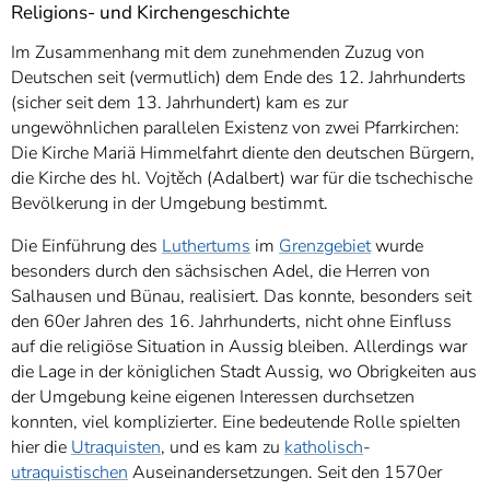
Religions- und Kirchengeschichte
Im Zusammenhang mit dem zunehmenden Zuzug von
Deutschen seit (vermutlich) dem Ende des 12. Jahrhunderts
(sicher seit dem 13. Jahrhundert) kam es zur
ungewöhnlichen parallelen Existenz von zwei Pfarrkirchen:
Die Kirche Mariä Himmelfahrt diente den deutschen Bürgern,
die Kirche des hl. Vojtěch (Adalbert) war für die tschechische
Bevölkerung in der Umgebung bestimmt.
Die Einführung des
Luthertums
im
Grenzgebiet
wurde
besonders durch den sächsischen Adel, die Herren von
Salhausen und Bünau, realisiert. Das konnte, besonders seit
den 60er Jahren des 16. Jahrhunderts, nicht ohne Einfluss
auf die religiöse Situation in Aussig bleiben. Allerdings war
die Lage in der königlichen Stadt Aussig, wo Obrigkeiten aus
der Umgebung keine eigenen Interessen durchsetzen
konnten, viel komplizierter. Eine bedeutende Rolle spielten
hier die
Utraquisten
, und es kam zu
katholisch
-
utraquistischen
Auseinandersetzungen. Seit den 1570er