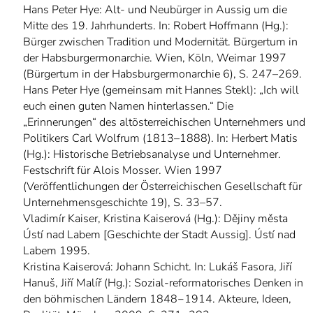
Hans Peter Hye: Alt- und Neubürger in Aussig um die
Mitte des 19. Jahrhunderts. In: Robert Hoffmann (Hg.):
Bürger zwischen Tradition und Modernität. Bürgertum in
der Habsburgermonarchie. Wien, Köln, Weimar 1997
(Bürgertum in der Habsburgermonarchie 6), S. 247–269.
Hans Peter Hye (gemeinsam mit Hannes Stekl): „Ich will
euch einen guten Namen hinterlassen.“ Die
„Erinnerungen“ des altösterreichischen Unternehmers und
Politikers Carl Wolfrum (1813–1888). In: Herbert Matis
(Hg.): Historische Betriebsanalyse und Unternehmer.
Festschrift für Alois Mosser. Wien 1997
(Veröffentlichungen der Österreichischen Gesellschaft für
Unternehmensgeschichte 19), S. 33–57.
Vladimír Kaiser, Kristina Kaiserová (Hg.): Dějiny města
Ústí nad Labem [Geschichte der Stadt Aussig]. Ústí nad
Labem 1995.
Kristina Kaiserová: Johann Schicht. In: Lukáš Fasora, Jiří
Hanuš, Jiří Malíř (Hg.): Sozial-reformatorisches Denken in
den böhmischen Ländern 1848‒1914. Akteure, Ideen,