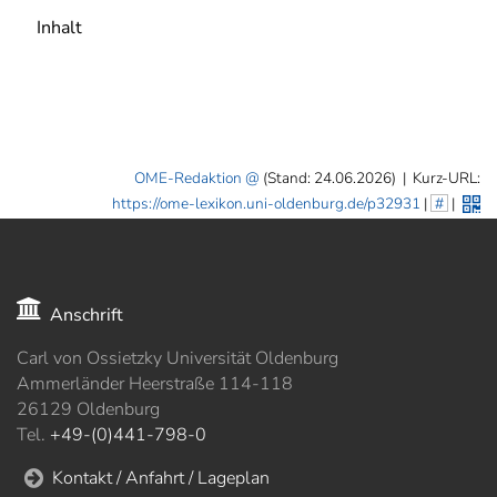
Inhalt
OME-Redaktion
(Stand: 24.06.2026)
|
Kurz-URL:
https://ome-lexikon.uni-oldenburg.de/p32931
|
#
|
Anschrift
Carl von Ossietzky Universität Oldenburg
Ammerländer Heerstraße 114-118
26129 Oldenburg
Tel.
+49-(0)441-798-0
Kontakt / Anfahrt / Lageplan