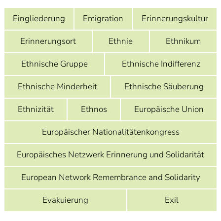
]
7
Informationen zur
Eingliederung
Emigration
Erinnerungskultur
Barrierefreiheit
Erinnerungsort
Ethnie
Ethnikum
Ethnische Gruppe
Ethnische Indifferenz
Ethnische Minderheit
Ethnische Säuberung
Ethnizität
Ethnos
Europäische Union
Europäischer Nationalitätenkongress
Europäisches Netzwerk Erinnerung und Solidarität
European Network Remembrance and Solidarity
Evakuierung
Exil