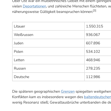
Ober Ost war ein multiethnisches Gebiet mit einem geringer
vielen
Deportationen
, und zahlreiche Menschen flüchteten, 
[3]
näherungsweise Gültigkeit beanspruchen können:
Litauer
1.550.315
Weißrussen
936.067
Juden
607.896
Polen
534.102
Letten
468.946
Russen
278.235
Deutsche
112.986
Die späteren geographischen
Grenzen
spiegelten weitgehend
Konflikten kam es insbesondere wegen des
baltendeutsche
wenig Resonanz stieß; Gewaltausbrüche unterbanden die de