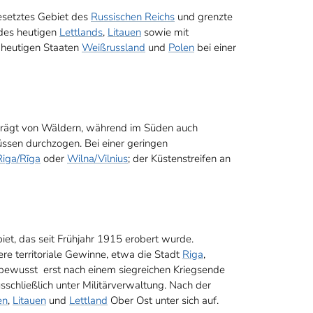
esetztes Gebiet des
Russischen Reichs
und grenzte
 des heutigen
Lettlands
,
Litauen
sowie mit
 heutigen Staaten
Weißrussland
und
Polen
bei einer
geprägt von Wäldern, während im Süden auch
üssen durchzogen. Bei einer geringen
Riga/Rīga
oder
Wilna/Vilnius
; der Küstenstreifen an
et, das seit Frühjahr 1915 erobert wurde.
e territoriale Gewinne, etwa die Stadt
Riga
,
e bewusst erst nach einem siegreichen Kriegsende
schließlich unter Militärverwaltung. Nach der
en
,
Litauen
und
Lettland
Ober Ost unter sich auf.