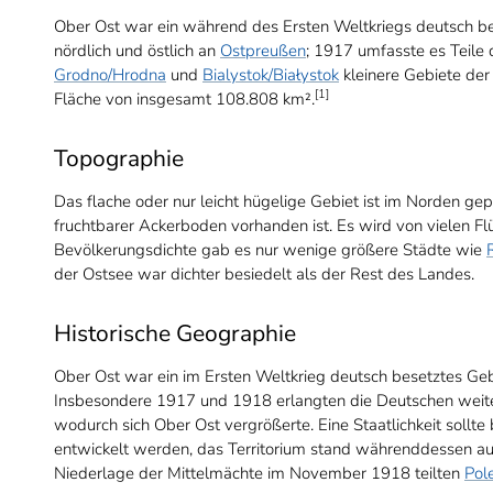
Ober Ost war ein während des Ersten Weltkriegs deutsch b
nördlich und östlich an
Ostpreußen
; 1917 umfasste es Teile
Grodno/Hrodna
und
Bialystok/Białystok
kleinere Gebiete der
[1]
Fläche von insgesamt 108.808 km².
Topographie
Das flache oder nur leicht hügelige Gebiet ist im Norden 
fruchtbarer Ackerboden vorhanden ist. Es wird von vielen Fl
Bevölkerungsdichte gab es nur wenige größere Städte wie
der Ostsee war dichter besiedelt als der Rest des Landes.
Historische Geographie
Ober Ost war ein im Ersten Weltkrieg deutsch besetztes Gebi
Insbesondere 1917 und 1918 erlangten die Deutschen weiter
wodurch sich Ober Ost vergrößerte. Eine Staatlichkeit sollt
entwickelt werden, das Territorium stand währenddessen aus
Niederlage der Mittelmächte im November 1918 teilten
Pol