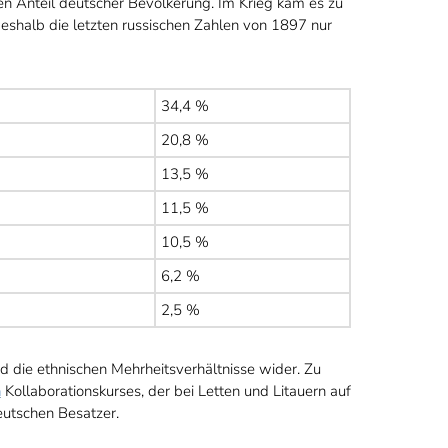
en Anteil deutscher Bevölkerung. Im Krieg kam es zu
weshalb die letzten russischen Zahlen von 1897 nur
34,4 %
20,8 %
13,5 %
11,5 %
10,5 %
6,2 %
2,5 %
 die ethnischen Mehrheitsverhältnisse wider. Zu
n
Kollaborationskurses, der bei Letten und Litauern auf
utschen Besatzer.