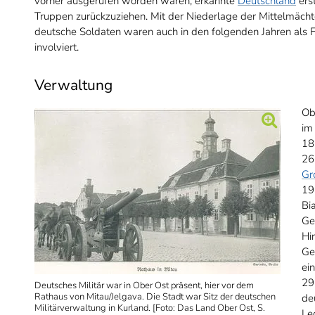
vorher ausgerufen worden waren, erkannte
Deutschland
ers
Truppen zurückzuziehen. Mit der Niederlage der Mittelmächt
deutsche Soldaten waren auch in den folgenden Jahren als F
involviert.
Verwaltung
Ob
im
18
26.
Gr
19
Bi
Ge
Hi
Ge
ei
29
Deutsches Militär war in Ober Ost präsent, hier vor dem
Rathaus von Mitau/Jelgava. Die Stadt war Sitz der deutschen
de
Militärverwaltung in Kurland. [Foto: Das Land Ober Ost, S.
Le