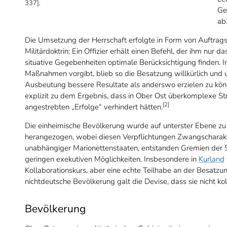
337].
Ge
ab
Die Umsetzung der Herrschaft erfolgte in Form von Auftrags
Militärdoktrin: Ein Offizier erhält einen Befehl, der ihm nur d
situative Gegebenheiten optimale Berücksichtigung finden. Im
Maßnahmen vorgibt, blieb so die Besatzung willkürlich und 
Ausbeutung bessere Resultate als anderswo erzielen zu kö
explizit zu dem Ergebnis, dass in Ober Ost überkomplexe St
[2]
angestrebten „Erfolge“ verhindert hätten.
Die einheimische Bevölkerung wurde auf unterster Ebene zu e
herangezogen, wobei diesen Verpflichtungen Zwangscharakt
unabhängiger Marionettenstaaten, entstanden Gremien der Se
geringen exekutiven Möglichkeiten. Insbesondere in
Kurland
Kollaborationskurs, aber eine echte Teilhabe an der Besatzung
nichtdeutsche Bevölkerung galt die Devise, dass sie nicht kol
Bevölkerung