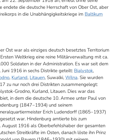
t am 22. September 1918 an, erneut ohne seine
e endete die deutsche Herrschaft von Ober Ost, aber
reikorps in die Unabhängigkeitskriege im
Baltikum
er Ost war als einziges deutsch besetztes Territorium
 Ersten Weltkrieg eine reine Militärverwaltung mit ca.
.000 Soldaten in der Administration. Es war seit dem
 Juni 1916 in sechs Distrikte geteilt:
Bialystok
,
odno
,
Kurland
,
Litauen
, Suwalki,
Wilna
. Sie wurden
17 zu nur noch drei Distrikten zusammengelegt:
alystok-Grodno, Kurland, Litauen. Dies war das
biet, in dem die deutsche 10. Armee unter Paul von
ndenburg (1847‒1934) und seinem
neralquartiermeister Erich Ludendorff (1865‒1937)
ngesetzt war. Hindenburg amtierte bis zum
. August 1916 als Oberbefehlshaber der gesamten
utschen Streitkräfte im Osten, danach löste ihn Prinz
opold von Bayern (1846‒1930) mit seinem