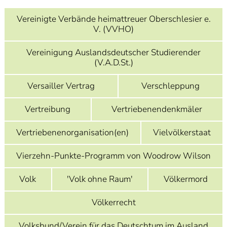
]
7
Informationen zur
Vereinigte Verbände heimattreuer Oberschlesier e.
Barrierefreiheit
V. (VVHO)
Vereinigung Auslandsdeutscher Studierender
(V.A.D.St.)
Versailler Vertrag
Verschleppung
Vertreibung
Vertriebenendenkmäler
Vertriebenenorganisation(en)
Vielvölkerstaat
Vierzehn-Punkte-Programm von Woodrow Wilson
Volk
'Volk ohne Raum'
Völkermord
Völkerrecht
Volksbund/Verein für das Deutschtum im Ausland