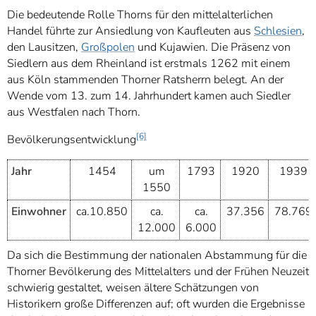
Die bedeutende Rolle Thorns für den mittelalterlichen
Handel führte zur Ansiedlung von Kaufleuten aus
Schlesien
,
den Lausitzen,
Großpolen
und Kujawien. Die Präsenz von
Siedlern aus dem Rheinland ist erstmals 1262 mit einem
aus Köln stammenden Thorner Ratsherrn belegt. An der
Wende vom 13. zum 14. Jahrhundert kamen auch Siedler
aus Westfalen nach Thorn.
[6]
Bevölkerungsentwicklung
Jahr
1454
um
1793
1920
1939
1550
Einwohner
ca.10.850
ca.
ca.
37.356
78.769
12.000
6.000
Da sich die Bestimmung der nationalen Abstammung für die
Thorner Bevölkerung des Mittelalters und der Frühen Neuzeit
schwierig gestaltet, weisen ältere Schätzungen von
Historikern große Differenzen auf; oft wurden die Ergebnisse