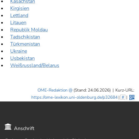
Kasachstan
Kirgisien
Lettland
Litauen
Republik Moldau
Tadschikistan
Türkmenistan
Ukraine
Usbekistan
Weißrussland/Belarus
OME-Redaktion
(Stand: 24.06.2026)
|
Kurz-URL:
https://ome-lexikon.uni-oldenburg.de/p32684
|
#
|
Anschrift